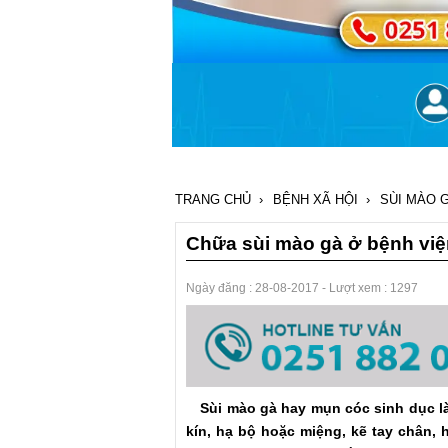
TRANG CHỦ
›
BỆNH XÃ HỘI
›
SÙI MÀO 
Chữa sùi mào gà ở bệnh viện
Ngày đăng :
28-08-2017
- Lượt xem : 1297
Sùi mào gà hay mụn cóc sinh dục là t
kín, hạ bộ hoặc miệng, kẽ tay chân, 