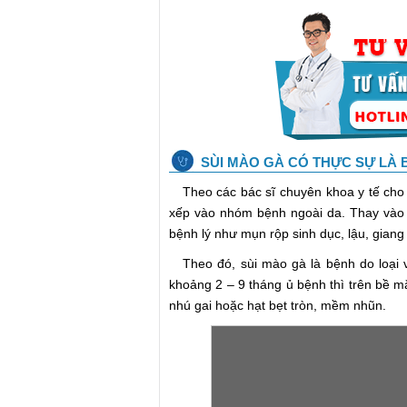
SÙI MÀO GÀ CÓ THỰC SỰ LÀ 
Theo các bác sĩ chuyên khoa y tế cho 
xếp vào nhóm bệnh ngoài da. Thay vào 
bệnh lý như mụn rộp sinh dục, lậu, giang 
Theo đó, sùi mào gà là bệnh do loại v
khoảng 2 – 9 tháng ủ bệnh thì trên bề m
nhú gai hoặc hạt bẹt tròn, mềm nhũn.