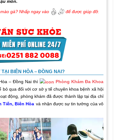
hậu môn.
ùi mào gà? Nhấp ngay vào
để được giúp đỡ.
TẠI BIÊN HÒA – ĐỒNG NAI?
Hòa – Đồng Nai thì
Phòng Khám Đa Khoa
ể bỏ qua đối với cơ sở y tế chuyên khoa bệnh xã hội
oạt động, phòng khám đã được thành lập tại địa chỉ
 Tiến, Biên Hòa
và nhận được sự tin tưởng của vô