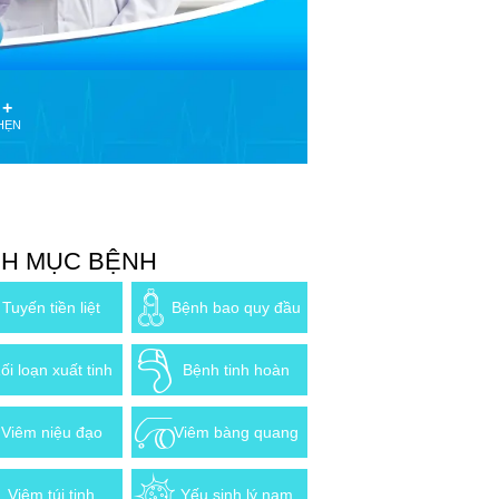
 +
HẸN
H MỤC BỆNH
Tuyến tiền liệt
Bệnh bao quy đầu
ối loạn xuất tinh
Bệnh tinh hoàn
Viêm niệu đạo
Viêm bàng quang
Viêm túi tinh
Yếu sinh lý nam