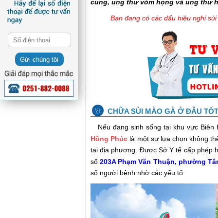
cung, ung thư vòm họng và ung thư 
Bạn đang có các dấu hiệu nghi s
Gửi chúng tôi
CHỮA SÙI MÀO GÀ Ở ĐÂU TỐT 
Nếu đang sinh sống tại khu vực Biên 
Hồng Phúc
là một sự lựa chọn không th
tại địa phương. Được Sở Y tế cấp phép h
số
203A Phạm Văn Thuận, phường Tân
số người bệnh nhờ các yếu tố: