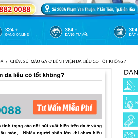
399 +
459 +
379
ĐANG ONLINE
ĐANG TƯ VẤN
ĐẶT 
GÀ
›
CHỮA SÙI MÀO GÀ Ở BỆNH VIỆN DA LIỄU CÓ TỐT KHÔNG?
DAN
 da liễu có tốt không?
R
ình trạng các nốt sùi xuất hiện trên da ở vùng
hậu môn,... Nhiều người phần lớn khi chưa hiểu