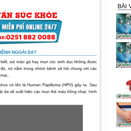
BÀI 
BỆNH NGOÀI DA?
biết, sùi mào gà hay mụn cóc sinh dục không được
đó, nó nằm trong nhóm bệnh xã hội chung với các
mai,..
irus có tên là Human Papilloma (HPV) gây ra. Sau
ặt da sẽ xuất hiện các mụn thịt màu hồng nhạt, hình