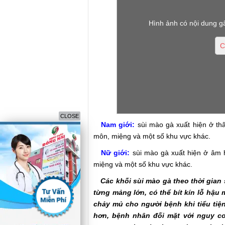
Hình ảnh có nội dung g
C
CLOSE
Nam giới:
sùi mào gà xuất hiện ở th
môn, miệng và một số khu vực khác.
Nữ giới:
sùi mào gà xuất hiện ở âm h
miệng và một số khu vực khác.
Các khối sùi mào gà theo thời gian s
từng mảng lớn, có thể bít kín lỗ hậu 
chảy mủ cho người bệnh khi tiểu tiện
hơn, bệnh nhân đối mặt với nguy c