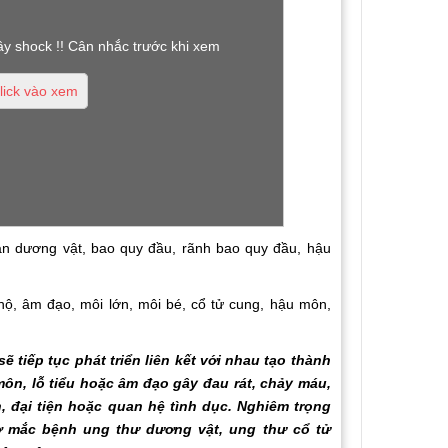
ây shock !! Cân nhắc trước khi xem
lick vào xem
ân dương vật, bao quy đầu, rãnh bao quy đầu, hậu
ộ, âm đạo, môi lớn, môi bé, cổ tử cung, hậu môn,
ẽ tiếp tục phát triển liên kết với nhau tạo thành
môn, lỗ tiểu hoặc âm đạo gây đau rát, chảy máu,
, đại tiện hoặc quan hệ tình dục. Nghiêm trọng
ơ mắc bệnh ung thư dương vật, ung thư cổ tử