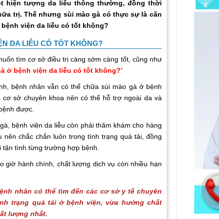
t hiện tượng da liễu thông thường, đồng thời
hữa trị. Thế nhưng sùi mào gà có thực sự là căn
bệnh viện da liễu có tốt không?
ỆN DA LIỄU CÓ TỐT KHÔNG?
ốn tìm cơ sở điều trị càng sớm càng tốt, cũng như
à ở bệnh viện da liễu có tốt không?’
h, bệnh nhân vẫn có thể chữa sùi mào gà ở bệnh
là cơ sở chuyên khoa nên có thể hỗ trợ ngoài da và
 bệnh được.
à, bệnh viện da liễu còn phải thăm khám cho hàng
 nên chắc chắn luôn trong tình trạng quá tải, đồng
i tận tình từng trường hợp bệnh.
o giờ hành chính, chất lượng dịch vụ còn nhiều hạn
bệnh nhân có thể tìm đến các cơ sở y tế chuyên
ình trạng quá tải ở bệnh viện, vừa hưởng chất
ất lượng nhất.