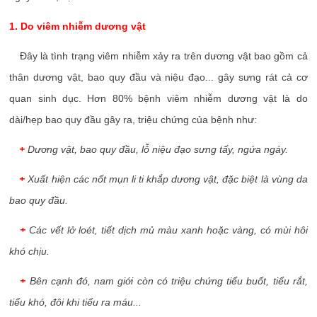
1. Do viêm nhiễm dương vật
Đây là tình trạng viêm nhiễm xảy ra trên dương vật bao gồm cả
thân dương vật, bao quy đầu và niệu đạo... gây sưng rát cả cơ
quan sinh dục. Hơn 80% bệnh viêm nhiễm dương vật là do
dài/hẹp bao quy đầu gây ra, triệu chứng của bệnh như:
+
Dương vật, bao quy đầu, lỗ niệu đạo sưng tấy, ngứa ngáy.
+
Xuất hiện các nốt mụn li ti khắp dương vật, đặc biệt là vùng da
bao quy đầu.
+
Các vết lở loét, tiết dịch mủ màu xanh hoặc vàng, có mùi hôi
khó chịu.
+
Bên cạnh đó, nam giới còn có triệu chứng tiểu buốt, tiểu rắt,
tiểu khó, đôi khi tiểu ra máu...