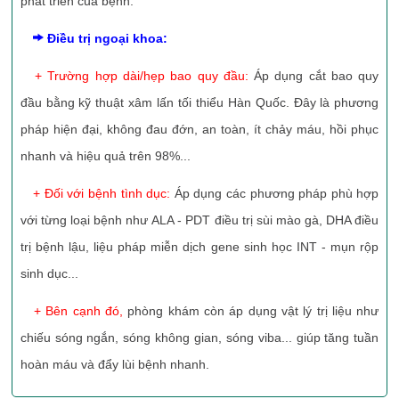
phát triển của bệnh.
Điều trị ngoại khoa:
+ Trường hợp dài/hẹp bao quy đầu:
Áp dụng cắt bao quy
đầu bằng kỹ thuật xâm lấn tối thiểu Hàn Quốc. Đây là phương
pháp hiện đại, không đau đớn, an toàn, ít chảy máu, hồi phục
nhanh và hiệu quả trên 98%...
+ Đối với bệnh tình dục:
Áp dụng các phương pháp phù hợp
với từng loại bệnh như ALA - PDT điều trị sùi mào gà, DHA điều
trị bệnh lậu, liệu pháp miễn dịch gene sinh học INT - mụn rộp
sinh dục...
+ Bên cạnh đó,
phòng khám còn áp dụng vật lý trị liệu như
chiếu sóng ngắn, sóng không gian, sóng viba... giúp tăng tuần
hoàn máu và đẩy lùi bệnh nhanh.