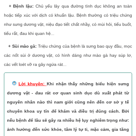
+ Bệnh lậu:
Chủ yếu lây qua đường tình dục không an toàn
hoặc tiếp xúc với dịch có khuẩn lậu. Bệnh thường có triệu chứng
như sưng dương vật, niệu đạo tiết chất nhầy, có mùi hôi, tiểu buốt,
tiểu rắt, đau khi quan hệ...
+ Sùi mào gà:
Triệu chứng của bệnh là sưng bao quy đầu, mọc
các nốt sùi ở dương vật, có hình dáng như mào gà hay súp lơ,
các vết loét vỡ ra gây ngứa rát...
Lời khuyên:
Khi nhận thấy những biểu hiện sưng
dương vật - đau rát cơ quan sinh dục dù xuất phát từ
nguyên nhân nào thì nam giới cũng nên đến cơ sở y tế
chuyên khoa uy tín để khám và điều trị đúng cách. Bởi
nếu bệnh để lâu sẽ gây ra nhiều hệ lụy nghiêm trọng như:
ảnh hưởng đến sức khỏe, tâm lý tự ti, mặc cảm, gia tăng