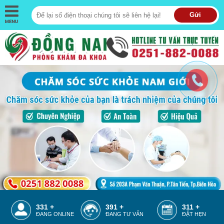
Gửi
331 +
391 +
311 +
ĐANG ONLINE
ĐANG TƯ VẤN
ĐẶT HẸN