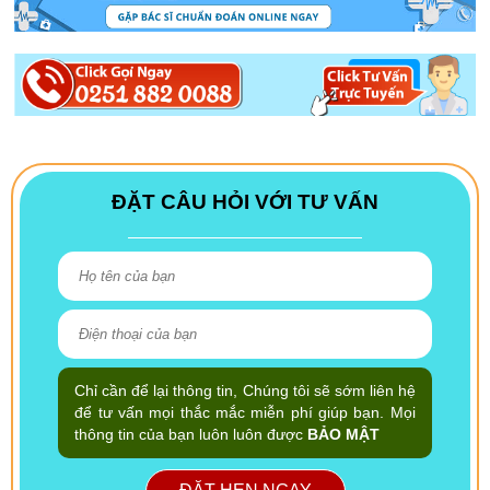
ĐẶT CÂU HỎI VỚI TƯ VẤN
Chỉ cần để lại thông tin, Chúng tôi sẽ sớm liên hệ
để tư vấn mọi thắc mắc miễn phí giúp bạn. Mọi
thông tin của bạn luôn luôn được
BẢO MẬT