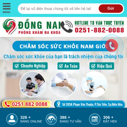
Gửi
387 +
447 +
367 +
ĐANG ONLINE
ĐANG TƯ VẤN
ĐẶT HẸN