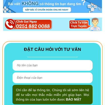
ĐẶT CÂU HỎI VỚI TƯ VẤN
Chỉ cần để lại thông tin, Chúng tôi sẽ sớm liên hệ
để tư vấn mọi thắc mắc miễn phí giúp bạn. Mọi
thông tin của bạn luôn luôn được
BẢO MẬT