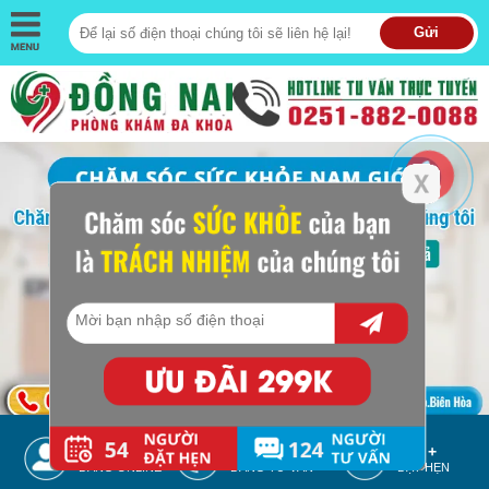
Gửi
352 +
412 +
332 +
ĐANG ONLINE
ĐANG TƯ VẤN
ĐẶT HẸN