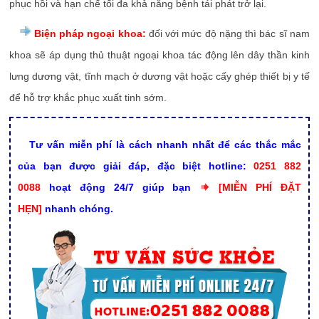
phục hồi và hạn chế tối đa khả năng bệnh tái phát trở lại.
Biện pháp ngoại khoa:
đối với mức độ nặng thì bác sĩ nam
khoa sẽ áp dụng thủ thuật ngoại khoa tác động lên dây thần kinh
lưng dương vật, tĩnh mạch ở dương vật hoặc cấy ghép thiết bị y tế
để hỗ trợ khắc phục xuất tinh sớm.
Tư vấn miễn phí là cách nhanh nhất để các thắc mắc
của bạn được giải đáp, đặc biệt
hotline:
0251 882
0088
hoạt động 24/7 giúp bạn
[MIỄN PHÍ ĐẶT
HẸN
]
nhanh chóng.