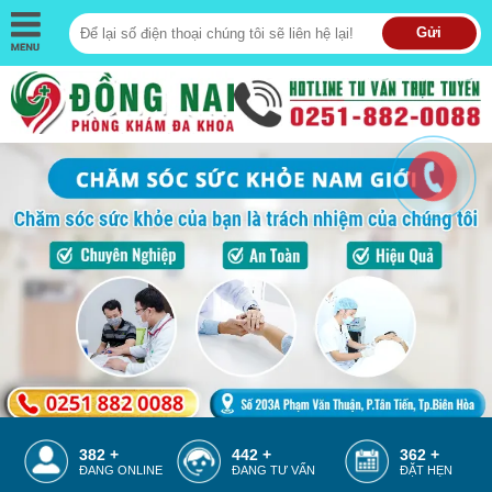
Gửi
382 +
442 +
362 +
ĐANG ONLINE
ĐANG TƯ VẤN
ĐẶT HẸN