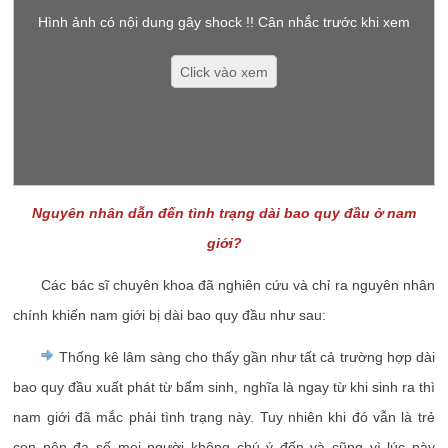
Hình ảnh có nội dung gây shock !! Cân nhắc trước khi xem
Click vào xem
Nguyên nhân dẫn đến tình trạng dài bao quy đầu ở nam
giới?
Các bác sĩ chuyên khoa đã nghiên cứu và chỉ ra nguyên nhân
chính khiến nam giới bị dài bao quy đầu như sau:
Thống kê lâm sàng cho thấy gần như tất cả trường hợp dài
bao quy đầu xuất phát từ bẩm sinh, nghĩa là ngay từ khi sinh ra thì
nam giới đã mắc phải tình trạng này. Tuy nhiên khi đó vẫn là trẻ
con nên đa số mọi người không chú ý đến và cũng vì lúc này