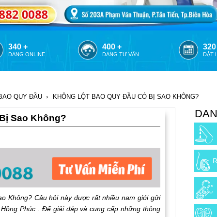
375 +
435 +
355
ĐANG ONLINE
ĐANG TƯ VẤN
ĐẶT 
BAO QUY ĐẦU
›
KHÔNG LỘT BAO QUY ĐẦU CÓ BỊ SAO KHÔNG?
DAN
 Bị Sao Không?
R
ông? Câu hỏi này được rất nhiều nam giới gửi
 Hồng Phúc . Để giải đáp và cung cấp những thông