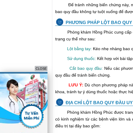
Để tránh những biến chứng này, n
bao quy đầu không tự tuột xuống để được 
PHƯƠNG PHÁP LỘT BAO QUY
Phòng khám Hồng Phúc cung cấp cá
trạng cụ thể như sau:
Lột bằng tay:
Kéo nhẹ nhàng bao q
Sử dụng thuốc:
Kết hợp với bài tập 
Cắt bao quy đầu:
Nếu các phương
CLOSE
quy đầu để tránh biến chứng.
LƯU Ý:
Dù chọn phương pháp nào
khoa, tránh tự ý dùng thuốc hoặc thực hi
ĐỊA CHỈ LỘT BAO QUY ĐẦU UY
Phòng khám Hồng Phúc được trang bị
có kinh nghiệm từ các bệnh viện lớn và
điều trị tại đây bao gồm: