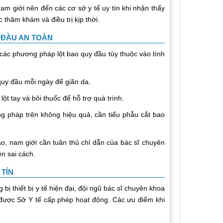
am giới nên đến các cơ sở y tế uy tín khi nhận thấy
thăm khám và điều trị kịp thời.
 ĐẦU AN TOÀN
c phương pháp lột bao quy đầu tùy thuộc vào tình
uy đầu mỗi ngày để giãn da.
lột tay và bôi thuốc để hỗ trợ quá trình.
 pháp trên không hiệu quả, cần tiểu phẫu cắt bao
, nam giới cần tuân thủ chỉ dẫn của bác sĩ chuyên
ện sai cách.
 TÍN
 thiết bị y tế hiện đại, đội ngũ bác sĩ chuyên khoa
 được Sở Y tế cấp phép hoạt động. Các ưu điểm khi