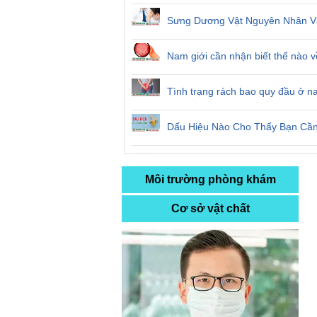
Sưng Dương Vật Nguyên Nhân Và
Nam giới cần nhận biết thế nào 
Tình trạng rách bao quy đầu ở n
Dấu Hiệu Nào Cho Thấy Bạn Cần
Môi trường phòng khám
Cơ sở vật chất