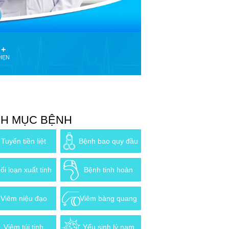
 +
HẸN
H MỤC BỆNH
Tuyến tiền liệt
Bệnh bao quy đầu
ối loạn xuất tinh
Bệnh tinh hoàn
Viêm niệu đạo
Viêm bàng quang
Viêm túi tinh
Yếu sinh lý nam