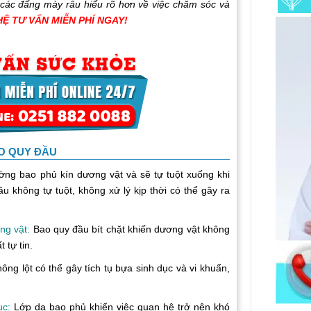
úp các đấng mày râu hiểu rõ hơn về việc chăm sóc và
HỆ TƯ VẤN MIỄN PHÍ NGAY!
O QUY ĐẦU
ường bao phủ kín dương vật và sẽ tự tuột xuống khi
u không tự tuột, không xử lý kịp thời có thể gây ra
ơng vật:
Bao quy đầu bít chặt khiến dương vật không
 tự tin.
ng lột có thể gây tích tụ bựa sinh dục và vi khuẩn,
ục:
Lớp da bao phủ khiến việc quan hệ trở nên khó