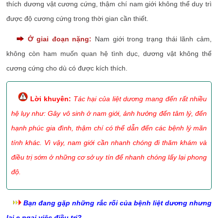
thích dương vật cương cứng, thậm chí nam giới không thể duy trì
được độ cương cứng trong thời gian cần thiết.
Ở giai đoạn nặng:
Nam giới trong trạng thái lãnh cảm,
không còn ham muốn quan hệ tình dục, dương vật không thể
cương cứng cho dù có được kích thích.
Lời khuyên:
Tác hại của liệt dương mang đến rất nhiều
hệ lụy như: Gây vô sinh ở nam giới, ảnh hưởng đến tâm lý, đến
hạnh phúc gia đình, thậm chí có thể dẫn đến các bệnh lý mãn
tính khác. Vì vậy, nam giới cần nhanh chóng đi thăm khám và
điều trị sớm ở những cơ sở uy tín để nhanh chóng lấy lại phong
độ.
Bạn đang gặp những rắc rối của bệnh liệt dương nhưng
lại e ngại việc điều trị?