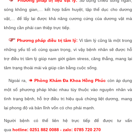
Phương pháp trị liệu vật lý:
Sử dụng chiếu sóng ngắn,
sóng không gian,… kết hợp bấm huyệt, tập thể dục cho dương
vật,… để lấy lại được khả năng cương cứng của dương vật mà
không cần phải can thiệp trực tiếp.
Phương pháp điều trị tâm lý:
Vì tâm lý cũng là một trong
những yếu tố vô cùng quan trọng, vì vậy bệnh nhân sẽ được hỗ
trợ điều trị tâm lý giúp nam giới giảm stress, căng thẳng, mang lại
tâm trạng thoải mái và giúp cân bằng cuộc sống.
Ngoài ra,
Phòng Khám Đa Khoa Hồng Phúc
còn áp dụng
một số phương pháp khác nhau tùy thuộc vào nguyên nhân và
tình trạng bệnh, hỗ trợ điều trị hiệu quả chứng liệt dương, mang
lại phong độ và bản lĩnh vốn có cho phái mạnh.
Người bệnh có thể liên hệ trực tiếp để được tư vấn
qua
hotline:
0251 882 0088
- zalo:
0785 720 270