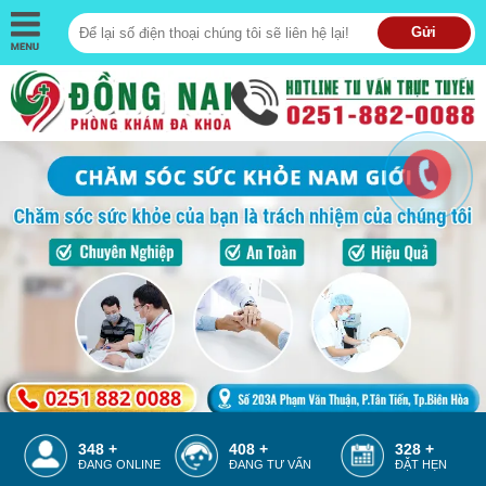
Gửi
386 +
446 +
366 +
ĐANG ONLINE
ĐANG TƯ VẤN
ĐẶT HẸN