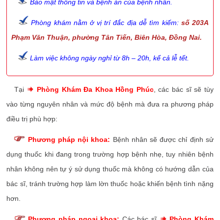
Bảo mật thông tin và bệnh án của bệnh nhân.
Phòng khám nằm ở vị trí đắc địa dễ tìm kiếm:
số 203A
Phạm Văn Thuận, phường Tân Tiến, Biên Hòa, Đồng Nai.
Làm việc không ngày nghỉ từ 8h – 20h, kể cả lễ tết.
Tại
Phòng Khám Đa Khoa Hồng Phúc
, các bác sĩ sẽ tùy
vào từng nguyên nhân và mức độ bệnh mà đưa ra phương pháp
điều trị phù hợp:
Phương pháp nội khoa:
Bệnh nhân sẽ được chỉ định sử
dụng thuốc khi đang trong trường hợp bệnh nhẹ, tuy nhiên bệnh
nhân không nên tự ý sử dụng thuốc mà không có hướng dẫn của
bác sĩ, tránh trường hợp làm lờn thuốc hoặc khiến bệnh tình nặng
hơn.
Phương pháp ngoại khoa:
Các bác sĩ
Phòng Khám