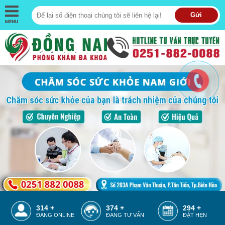
Gửi
314 +
374 +
294 +
ĐANG ONLINE
ĐANG TƯ VẤN
ĐẶT HẸN