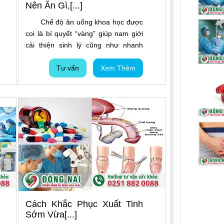
Nên Ăn Gì,[...]
Chế độ ăn uống khoa học được
coi là bí quyết “vàng” giúp nam giới
cải thiện sinh lý cũng như nhanh
chóng lấy lại cuộc yêu viên mãn. Vì
vậy, Nam Giới Xuất Tinh Sớm Nên
Tư vấn
Xem Thêm
Ăn Gì, Kiêng Gì Để Cải Thiện Chất
Lượng Cuộc Yêu là vấn đề mà nhiều
người quan tâm. Mời cánh mày râu
cùng tìm hiểu những thông tin bổ ích
qua bài viết dưới đây.
Cách Khắc Phục Xuất Tinh
Sớm Vừa[...]