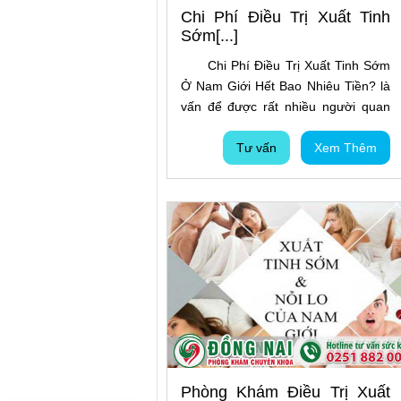
Chi Phí Điều Trị Xuất Tinh
Sớm[...]
Chi Phí Điều Trị Xuất Tinh Sớm
Ở Nam Giới Hết Bao Nhiêu Tiền? là
vấn để được rất nhiều người quan
tâm, bởi nhu cầu muốn biết được
mức chi phí bao nhiêu để có thể
Tư vấn
Xem Thêm
giúp bệnh nhân được chuẩn bị kinh
tế của bản thân được tốt hơn trước
khi đến các cơ sở chuyên khoa thăm
khám – chữa trị bệnh cho bản thân.
Phòng Khám Điều Trị Xuất