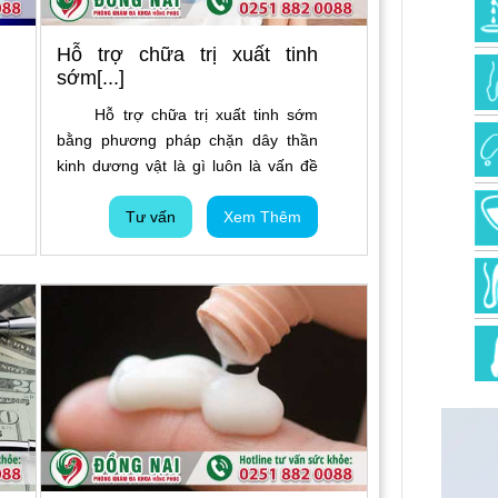
Hỗ trợ chữa trị xuất tinh
sớm[...]
Hỗ trợ chữa trị xuất tinh sớm
bằng phương pháp chặn dây thần
kinh dương vật là gì luôn là vấn đề
được rất nhiều phái mạnh quan tâm.
Sở dĩ như thế, là do hiện nay có rất
Tư vấn
Xem Thêm
nhiều phương pháp hỗ trợ chữa trị
xuất tinh sớm khác nhau và đây
cũng là một phương pháp nhận
được nhiều sự chú ý. Bài viết sau
đây sẽ giúp bạn tìm hiểu nhiều hơn
về vấn đề này.