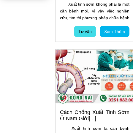
Xuất tinh sớm không phải là một
căn bệnh mới, vì vậy việc nghiên
cứu, tìm tòi phương pháp chữa bệnh
cũng đã xuất hiện từ sớm và khá
đang dạng. Vì thế, giữa vô vàn các
Tư vấn
Xem Thêm
phương pháp, việc chọn lựa đâu là
cách tốt nhất, phù hợp với bản thân
thì vẫn là một câu hỏi lớn. Hiểu được
tâm lý bối rối của người bệnh, bài
viết sau đây sẽ giới thiệu về Phương
Pháp Điều Trị Xuất Tinh Sớm Ở Nam
Giới Hiệu Quả Lâu Dài đừng bỏ qua
nhé.
Cách Chống Xuất Tinh Sớm
Ở Nam Giới[...]
Xuất tinh sớm là căn bệnh