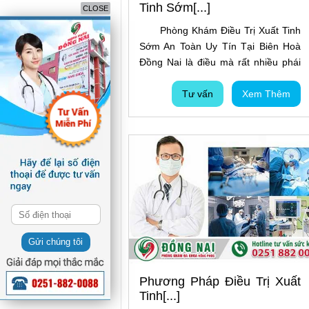
Tinh Sớm[...]
CLOSE
Phòng Khám Điều Trị Xuất Tinh
Sớm An Toàn Uy Tín Tại Biên Hoà
Đồng Nai là điều mà rất nhiều phái
mạnh quan tâm, bởi khi mắc phải
tình trạng xuất tinh sớm thì cánh
Tư vấn
Xem Thêm
mày râu sẽ có nhu cầu tìm kiếm một
địa chỉ uy tín nhằm khắc phục nhanh
chóng tình trạng bệnh tình của bản
thân.
Gửi chúng tôi
Phương Pháp Điều Trị Xuất
Tinh[...]