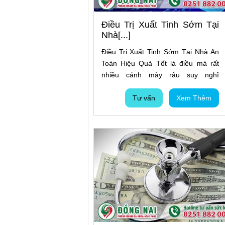
Điều Trị Xuất Tinh Sớm Tại
Nhà[...]
Điều Trị Xuất Tinh Sớm Tại Nhà An
Toàn Hiệu Quả Tốt là điều mà rất
nhiều cánh mày râu suy nghĩ
đến,bởi việc ngại đến các cơ sở Y tế
bởi sợ người thân, bạn bè bắt gặp,
Tư vấn
Xem Thêm
nên từ đó dẫn đến mong muốn có
thể âm thầm khắc phục bệnh xuất
tinh sớm tại nhà bằng những cách
thức đơn giản. Vì thế, nhằm giải đáp
cụ thể hơn về vấn đề trên,xin mời
các bạn hãy vui lòng tham khảo các
thông tin bổ ích được cập nhật tại
bài viết dưới đây.