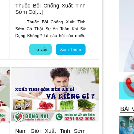
Thuốc Bôi Chống Xuất Tinh
Sớm Có[...]
Thuốc Bôi Chống Xuất Tinh
Sớm Có Thật Sự An Toàn Khi Sử
Dụng Không? Là câu hỏi của nhiều
nam giới hiện nay, bởi khi bản thân
mắc phải chứng xuất tinh sớm
Tư vấn
Xem Thêm
thường sẽ rất hoang mang và có
mong muốn được khắc phục bệnh
tình nhanh chóng. Vì vậy mà họ đã
tìm đến cách sử dụng thuốc bôi
hoặc thuốc uống chống xuất tinh
sớm nhưng liệu có tốt hay không?
Hãy cùng tìm hiểu các thông tin từ
bài viết dưới đây.
BÀI 
Nam Giới Xuất Tinh Sớm