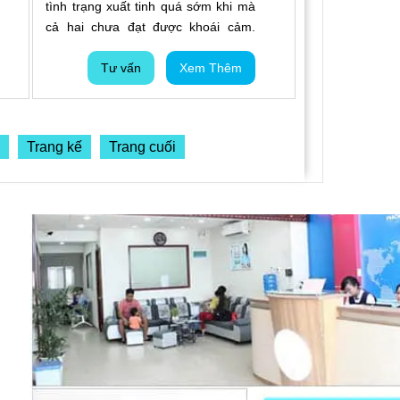
tình trạng xuất tinh quá sớm khi mà
cả hai chưa đạt được khoái cảm.
Vấn đề này ảnh hưởng lớn đến đời
sống sinh hoạt cũng như ham muốn
Tư vấn
Xem Thêm
tình dục của cả hai. Hầu hết chị em
đều cảm thấy thất vọng và khó chấp
nhận được tình trạng này. Chính vì
Trang kế
Trang cuối
vậy, đây là lí do vì sao các quý ông
cảm thấy lo lắng về tình trạng
này.\r\n\r\nLàm thế nào để xác định
được mình có bị xuất tinh sớm hay
không, thời gian quan hệ bao lâu gọi
là xuất tinh sớm... Đó là vấn đề mà
không phải ai cũng có thế biết và là
thắc mắc của nhiều nam giới.