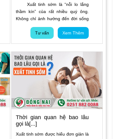
Xuất tinh sớm là “nỗi lo lắng
thầm kín” của rất nhiều quý ông.
Không chỉ ảnh hưởng đến đời sống
vợ chồng mà còn tiềm ẩn nhiều
bệnh lý nguy hiểm nghiêm trọng
Tư vấn
Xem Thêm
đằng sau đó như: viêm tuyến tiền
liệt, các bệnh về tinh hoàn, đường
niệu đạo,... Tuy vậy, vẫn còn rất
nhiều nam giới mơ hồ về Cách Khắc
Phục Xuất Tinh Sớm Vừa An Toàn
Vừa Hiệu Quả hiện nay. Mời quý bạn
đọc cùng tìm hiểu bài viết sau đây.
Thời gian quan hệ bao lâu
gọi là[...]
Xuất tinh sớm được hiểu đơn giản là