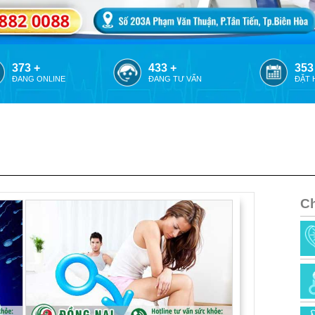
348 +
408 +
328
ĐANG ONLINE
ĐANG TƯ VẤN
ĐẶT 
C