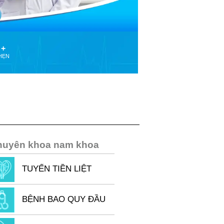
 +
HẸN
huyên khoa nam khoa
TUYẾN TIỀN LIỆT
BỆNH BAO QUY ĐẦU