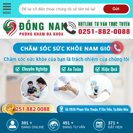
Gửi
391 +
451 +
371 +
ĐANG ONLINE
ĐANG TƯ VẤN
ĐẶT HẸN